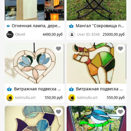
Огненная лампа, деревянный ночник светильник
Мангал "Сокровища пиратов"
Okvell
4490,00 руб
User ID: 8348
25000,00 руб
Витражная подвеска Сердце
Витражная подвеска Кошка
kalimulla.art
550,00 руб
kalimulla.art
550,00 руб