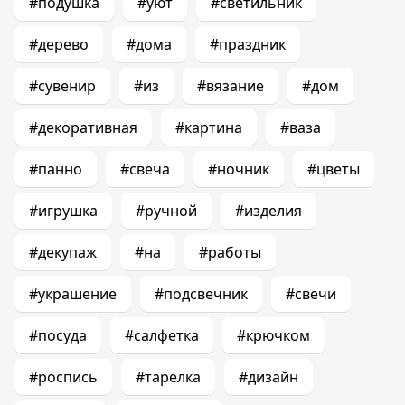
#подушка
#уют
#светильник
#дерево
#дома
#праздник
#сувенир
#из
#вязание
#дом
#декоративная
#картина
#ваза
#панно
#свеча
#ночник
#цветы
#игрушка
#ручной
#изделия
#декупаж
#на
#работы
#украшение
#подсвечник
#свечи
#посуда
#салфетка
#крючком
#роспись
#тарелка
#дизайн