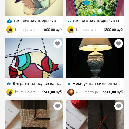
Витражная подвеска Рыбка
Витражная подвеска Птица (музыка ветра)
kalimulla.art
1000,00 руб
kalimulla.art
1800,00 руб
Витражная подвеска на окно Рыбка
Жемчужная симфония - настольная лампа с абажуром!
kalimulla.art
1500,00 руб
ART- Мастерская Алексея Шевченко
9900,00 руб