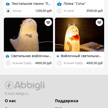
Текстильное панно "Лондон"
Полка "Соты"
VeLina
1200,00 руб
In Level
3500,00 руб
Светильник войлочный Дракон
Войлочный светильник "Кот, приносящий удачу"
Ксения Горбунова, студия Tilatila
4900,00 руб
Ксения Горбунова, студия Tilatila
4900,00 руб
© 2022 Abbigli.ru
О нас
Поддержка