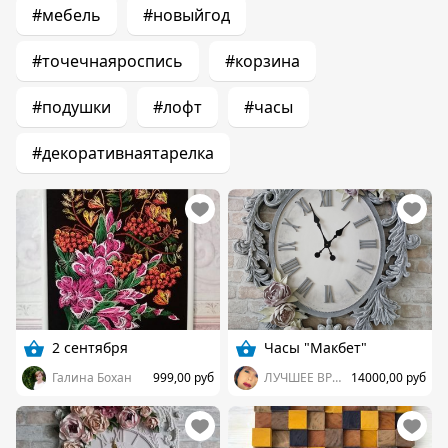
#мебель
#новыйгод
#точечнаяроспись
#корзина
#подушки
#лофт
#часы
#декоративнаятарелка
2 сентября
Часы "Макбет"
Галина Бохан
999,00 руб
ЛУЧШЕЕ ВРЕМЯ
14000,00 руб