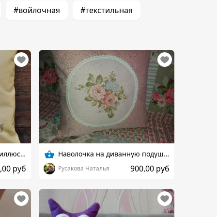
#войлочная
#текстильная
Декоративняе подушки с иллюстрациями
Наволочка на диванную подушку.
,00 руб
900,00 руб
Русакова Наталья