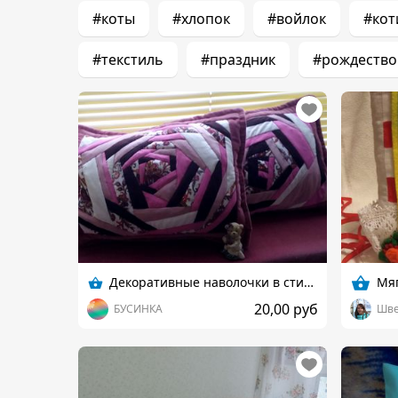
#коты
#хлопок
#войлок
#кот
#текстиль
#праздник
#рождество
Декоративные наволочки в стиле пэчворк
Мяг
20,00 руб
БУСИНКА