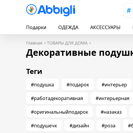
Подарки
ОДЕЖДА
АКСЕССУАРЫ
Главная
ТОВАРЫ ДЛЯ ДОМА
Декоративные подуш
Теги
#подушка
#подарок
#интерьер
#работадекоративная
#интерьерная
#оригинальныйподарок
#назаказ
#подушечк
#дизайн
#роза
#