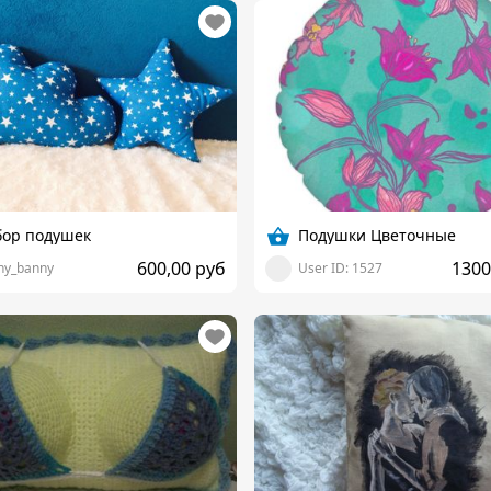
бор подушек
Подушки Цветочные
600,00 руб
1300
ny_banny
User ID: 1527