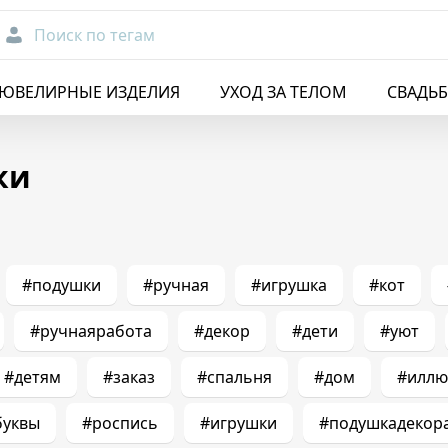
Поиск по тегам
ЮВЕЛИРНЫЕ ИЗДЕЛИЯ
УХОД ЗА ТЕЛОМ
СВАДЬ
ки
#подушки
#ручная
#игрушка
#кот
#ручнаяработа
#декор
#дети
#уют
#детям
#заказ
#спальня
#дом
#иллю
буквы
#роспись
#игрушки
#подушкадекор