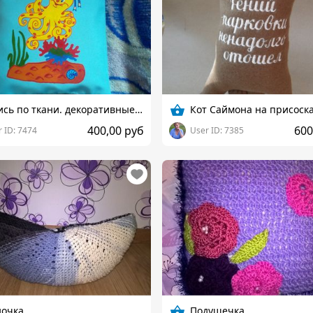
Роспись по ткани. декоративные подушки, рисунки на футболках...
Кот Саймона на присоск
400,00 руб
600
 ID: 7474
User ID: 7385
дочка
Подушечка