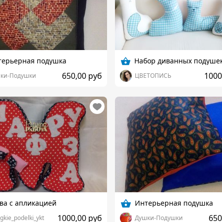
терьерная подушка
650,00 руб
1000
ки-Подушки
ЦВЕТОПИСЬ
ва с апликацией
Интерьерная подушка
1000,00 руб
650
kie_podelki_ykt
Душки-Подушки