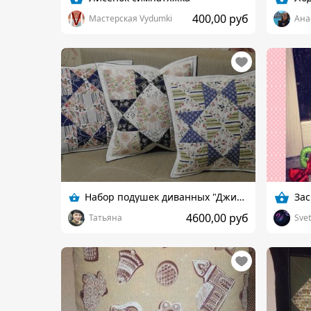
400,00 руб
Мастерская Vydumki
Ана
Набор подушек диванных "Джинсовый стиль"
За
4600,00 руб
Татьяна
Sve