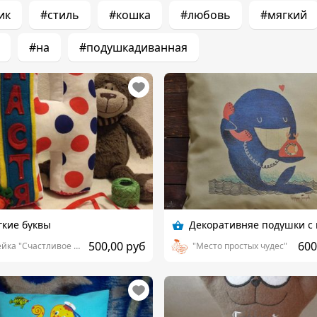
ик
#стиль
#кошка
#любовь
#мягкий
#на
#подушкадиванная
кие буквы
500,00 руб
600
Швейка "Счастливое детство"
"Место простых чудес"