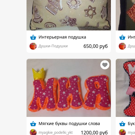
Интерьерная подушка
Ин
650,00 руб
Душки-Подушки
Душ
Мягкие буквы подушки слова
Бук
1200,00 руб
myagkie_podelki_ykt
myag