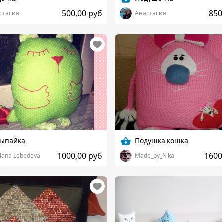
500,00 руб
850
стасия
Анастасия
сыпайка
Подушка кошка
1000,00 руб
1600
tlana Lebedeva
Made_by_Nika