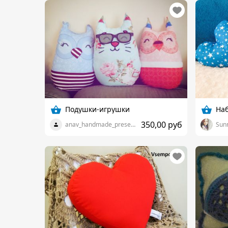
Подушки-игрушки
На
350,00 руб
anav_handmade_presents
Sun