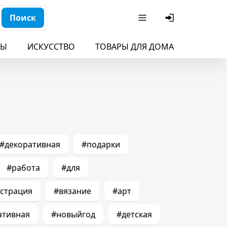
Поиск
БЫ
ИСКУССТВО
ТОВАРЫ ДЛЯ ДОМА
ДЛЯ ДЕ
#декоративная
#подарки
#работа
#для
страция
#вязание
#арт
ативная
#новыйгод
#детская