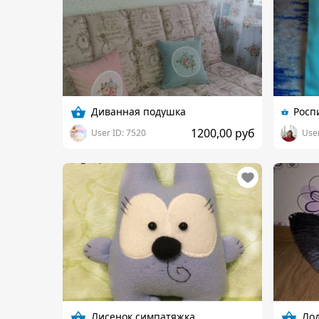
Диванная подушка
1200,00 руб
User ID: 7520
User
Лисенок симпатяжка
Ло