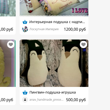
Интерьерная подушка с надписью
,00 руб
1200,00 руб
Лоскутная Империя
Пингвин-подушка-игрушка
,00 руб
500,00 руб
anav_handmade_presents