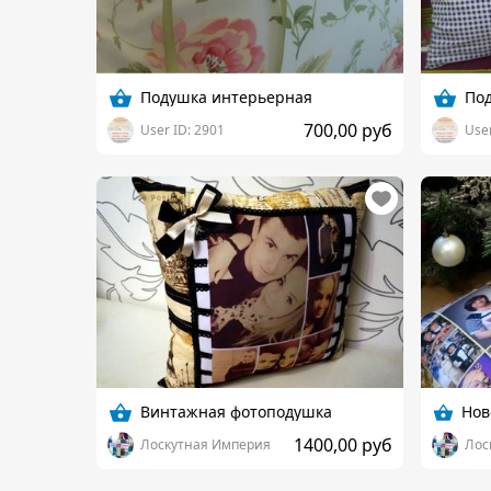
Подушка интерьерная
По
700,00 руб
User ID: 2901
User
Винтажная фотоподушка
1400,00 руб
Лоскутная Империя
Лос