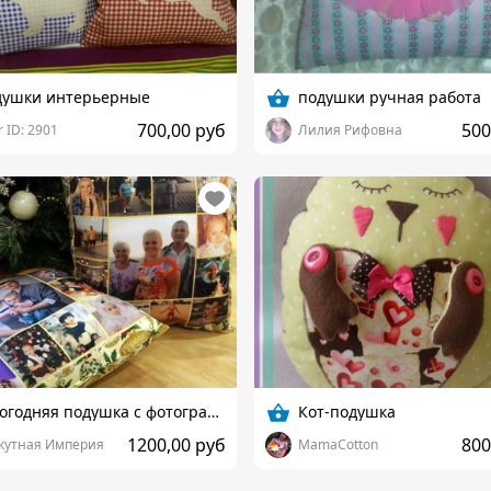
душки интерьерные
подушки ручная работа
700,00 руб
500
 ID: 2901
Лилия Рифовна
Новогодняя подушка с фотографиями
Кот-подушка
1200,00 руб
800
кутная Империя
MamaCotton