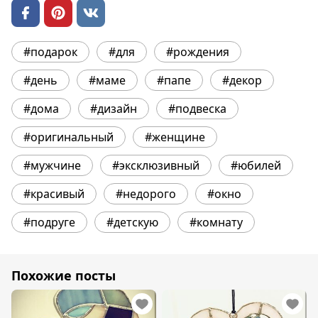
#подарок
#для
#рождения
#день
#маме
#папе
#декор
#дома
#дизайн
#подвеска
#оригинальный
#женщине
#мужчине
#эксклюзивный
#юбилей
#красивый
#недорого
#окно
#подруге
#детскую
#комнату
Похожие посты