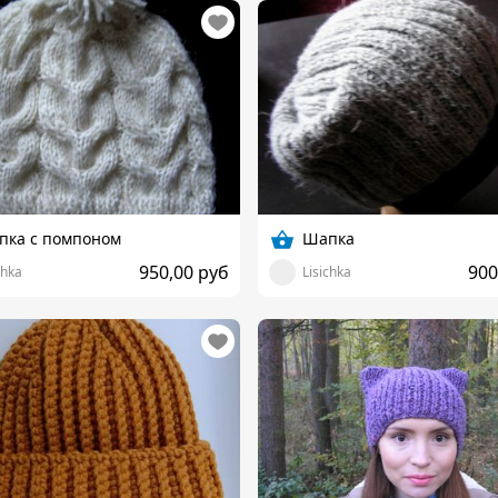
пка с помпоном
Шапка
950,00 руб
900
chka
Lisichka