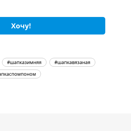
Хочу!
#шапказимняя
#шапкавязаная
апкаспомпоном