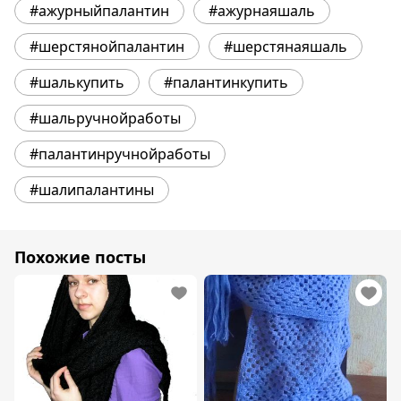
#ажурныйпалантин
#ажурнаяшаль
#шерстянойпалантин
#шерстянаяшаль
#шалькупить
#палантинкупить
#шальручнойработы
#палантинручнойработы
#шалипалантины
Похожие посты