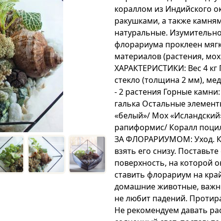
кораллом из Индийского о
ракушками, а также камня
натуральные. Изумительно
флорариума проклеен мягк
материалов (растения, мох
ХАРАКТЕРИСТИКИ: Вес 4 кг 
стекло (толщина 2 мм), ме
- 2 растения Горные камн
галька Остальные элементы
«белый»/ Мох «Исландский
рапиформис/ Коралл поци
ЗА ФЛОРАРИУМОМ: Уход. Ко
взять его снизу. Поставьт
поверхность, на которой о
ставить флорариум на край
домашние животные, важно
не любит падений. Протир
Не рекомендуем давать ра