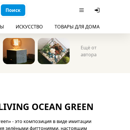
Поиск
БЫ
ИСКУССТВО
ТОВАРЫ ДЛЯ ДОМА
ДЛЯ ДЕ
Ещё от
автора
IVING OCEAN GREEN
reen» - это композиция в виде имитации
умя зелёными фиттониями, настоящим