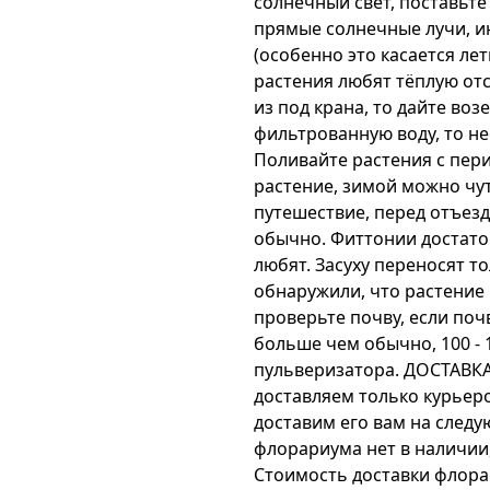
солнечный свет, поставьте
прямые солнечные лучи, и
(особенно это касается ле
растения любят тёплую отс
из под крана, то дайте воз
фильтрованную воду, то не
Поливайте растения с пери
растение, зимой можно чут
путешествие, перед отъез
обычно. Фиттонии достато
любят. Засуху переносят т
обнаружили, что растение
проверьте почву, если поч
больше чем обычно, 100 - 
пульверизатора. ДОСТАВ
доставляем только курьеро
доставим его вам на следу
флорариума нет в наличии,
Стоимость доставки флора