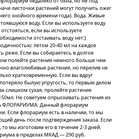
 флорариум недалеко от окна, но не под
наче листочки растений могут получить ожег
тнего знойного времени года). Вода. Живые
тоявшуюся воду. Если вы используете воду
е отстояться, если вы используете
обходимости отстаивать воду нет:)
одичностью: летом 20-40 мл на каждое
ь реже. Если вы собираетесь в долгое
дом полейте растения немного больше чем
чно влаголюбивые растения, но перелив не
олько кратковременную. Если вы вдруг
 потеряло былую упругость, то первым делом
ва слишком сухая, пролейте растение
150мл. Не советуем опрыскивать растения из
КА ФЛОРАРИУМА: Данный флорариум
м. Если флорариум есть в наличии, то мы
ющий день после подтверждения заказа. Если
 то мы изготовим его в течение 2-3 дней.
риума в пределах МКАД — 290 руб.