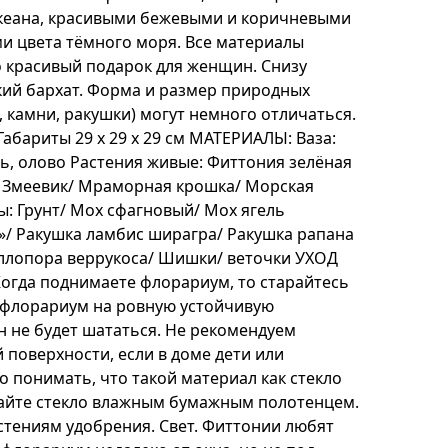
кеана, красивыми бежевыми и коричневыми
ми цвета тёмного моря. Все материалы
 красивый подарок для женщин. Снизу
ий бархат. Форма и размер природных
, камни, ракушки) могут немного отличаться.
Габариты 29 х 29 х 29 см МАТЕРИАЛЫ: Ваза:
дь, олово Растения живые: Фиттония зелёная
и: Змеевик/ Мраморная крошка/ Морская
: Грунт/ Мох сфагновый/ Мох ягель
»/ Ракушка ламбис ширагра/ Ракушка рапана
ллопора веррукоса/ Шишки/ веточки УХОД
гда поднимаете флорариум, то старайтесь
е флорариум на ровную устойчивую
н не будет шататься. Не рекомендуем
 поверхности, если в доме дети или
 понимать, что такой материал как стекло
айте стекло влажным бумажным полотенцем.
стениям удобрения. Свет. Фиттонии любят