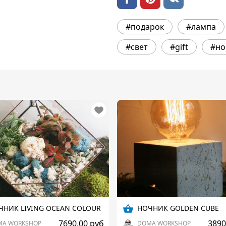
#подарок
#лампа
#свет
#gift
#но
ЧНИК LIVING OCEAN COLOUR
НОЧНИК GOLDEN CUBE
7690,00 руб
3890
MA WORKSHOP
DOMA WORKSHOP