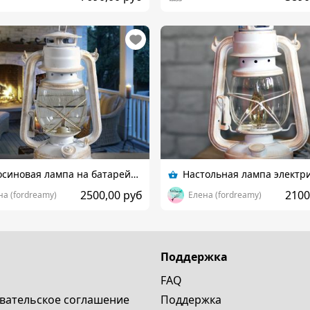
Керосиновая лампа на батарейках в ретро стиле
2500,00 руб
2100
на (fordreamy)
Елена (fordreamy)
Поддержка
FAQ
вательское cоглашение
Поддержка