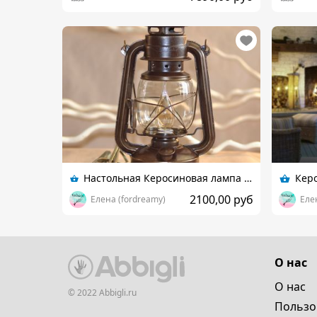
Настольная Керосиновая лампа в ретро стиле коричневая
2100,00 руб
Елена (fordreamy)
Еле
О нас
О нас
© 2022 Abbigli.ru
Пользо