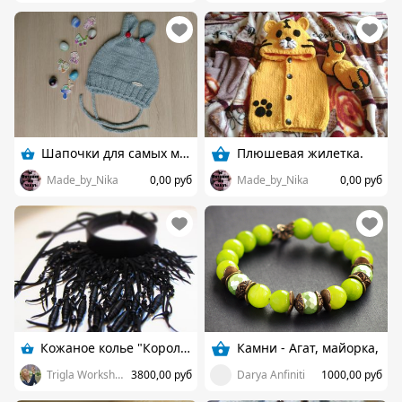
Шапочки для самых маленьких
Плюшевая жилетка.
Made_by_Nika
0,00 руб
Made_by_Nika
0,00 руб
Кожаное колье "Королева ведьм"
Камни - Агат, майорка,
Trigla Workshop
3800,00 руб
Darya Anfiniti
1000,00 руб