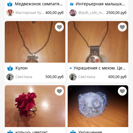
Медвежонок симпатяжка
Интерьерная малышка ручной работы.
Мастерская Vydumki
400,00 руб
@polli_cafe_mimis
2500,00 руб
Кулон
Украшения с мехом. Цена каждого изделия индивидуальна. Спрашивайте
Светлана
500,00 руб
Светлана
600,00 руб
кольцо- цветок!
Украшение