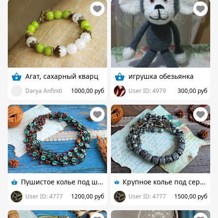
Агат, сахарный кварц
игрушка обезьянка
Darya Anfiniti
1000,00 руб
User ID: 4979
300,00 руб
Пушистое колье под шейку "Монетки"
Крупное колье под серебро из полимерной глины
User ID: 4777
1200,00 руб
User ID: 4777
1500,00 руб