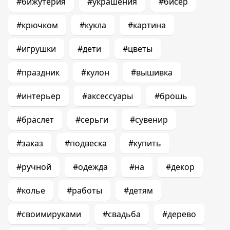
#бижутерия
#украшения
#бисер
#крючком
#кукла
#картина
#игрушки
#дети
#цветы
#праздник
#кулон
#вышивка
#интерьер
#аксессуары
#брошь
#браслет
#серьги
#сувенир
#заказ
#подвеска
#купить
#ручной
#одежда
#на
#декор
#колье
#работы
#детям
#своимируками
#свадьба
#дерево