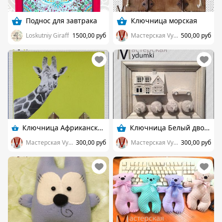
Поднос для завтрака
Ключница морская
Loskutniy Giraff
1500,00 руб
Мастерская Vydumki
500,00 руб
Ключница Африканские животные
Ключница Белый дворик
Мастерская Vydumki
300,00 руб
Мастерская Vydumki
300,00 руб