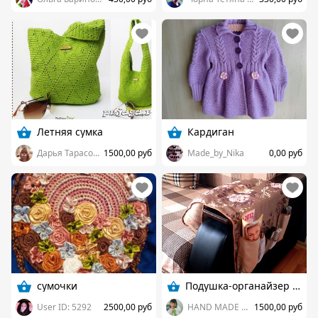
Летняя сумка
Кардиган
Дарья Тарасова
1500,00 руб
Made_by_Nika
0,00 руб
сумочки
Подушка-органайзер (2в1).
User ID: 5292
2500,00 руб
HAND MADE of VICTORIA
1500,00 руб