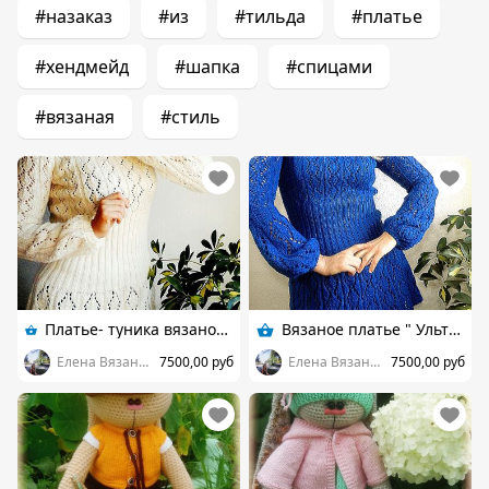
#назаказ
#из
#тильда
#платье
#хендмейд
#шапка
#спицами
#вязаная
#стиль
Платье- туника вязаное " Зимняя Красавица "
Вязаное платье " Ультрамарин "
Елена Вязаный Эксклюзив
7500,00 руб
Елена Вязаный Эксклюзив
7500,00 руб