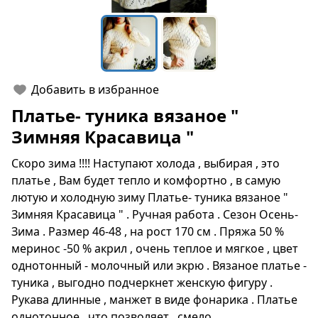
Добавить в избранное
Платье- туника вязаное "
Зимняя Красавица "
Скоро зима !!!! Наступают холода , выбирая , это
платье , Вам будет тепло и комфортно , в самую
лютую и холодную зиму Платье- туника вязаное "
Зимняя Красавица " . Ручная работа . Сезон Осень-
Зима . Размер 46-48 , на рост 170 см . Пряжа 50 %
меринос -50 % акрил , очень теплое и мягкое , цвет
однотонный - молочный или экрю . Вязаное платье -
туника , выгодно подчеркнет женскую фигуру .
Рукава длинные , манжет в виде фонарика . Платье
однотонное , что позволяет , смело