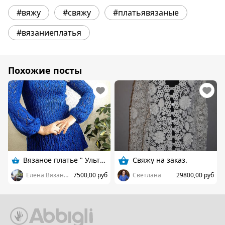
#вяжу
#свяжу
#платьявязаные
#вязаниеплатья
Похожие посты
Вязаное платье " Ультрамарин "
Свяжу на заказ.
Елена Вязаный Эксклюзив
7500,00 руб
Светлана
29800,00 руб