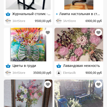
Журнальный столик - 4F
Лампа настольная в стиле Лофт (loft Steampunk) с лампой эдисона - Спираль
3ArtStore
9500,00 руб
3ArtStore
6900,00 руб
Цветы в груди
Лавандовая нежность
3ArtStore
35000,00 руб
Elentasilk
9000,00 руб