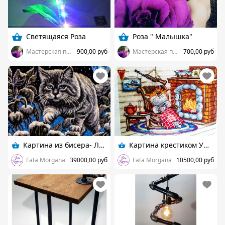
Светящаяся Роза
Роза " Малышка"
Мастерская подарков " Светодарье"
900,00 руб
Мастерская подарков " Светодарье"
700,00 руб
Картина из бисера- Лунный кот
Картина крестиком Уютный вечер
Fata Morgana
39000,00 руб
Fata Morgana
10500,00 руб