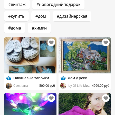
#винтаж
#новогоднийподарок
#купить
#дом
#дизайнерская
#дома
#химки
Плюшевые тапочки
Дом у реки
Светлана
500,00 руб
Joy Of-Life-Мир подарков
4999,00 руб