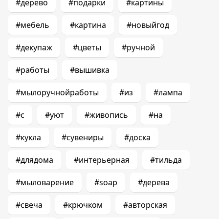
#дерево
#подарки
#картины
#мебель
#картина
#новыйгод
#декупаж
#цветы
#ручной
#работы
#вышивка
#мылоручнойработы
#из
#лампа
#с
#уют
#живопись
#на
#кукла
#сувениры
#доска
#длядома
#интерьерная
#тильда
#мыловарение
#soap
#дерева
#свеча
#крючком
#авторская