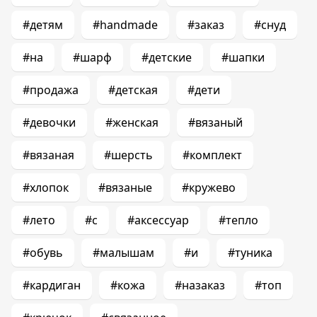
#детям
#handmade
#заказ
#снуд
#на
#шарф
#детские
#шапки
#продажа
#детская
#дети
#девочки
#женская
#вязаный
#вязаная
#шерсть
#комплект
#хлопок
#вязаные
#кружево
#лето
#с
#аксессуар
#тепло
#обувь
#малышам
#и
#туника
#кардиган
#кожа
#назаказ
#топ