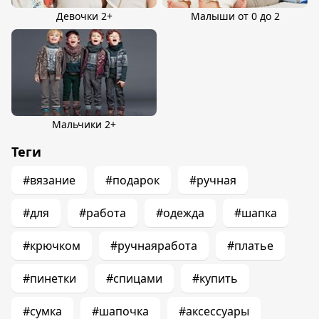
Девочки 2+
Малыши от 0 до 2
Мальчики 2+
Теги
#вязание
#подарок
#ручная
#для
#работа
#одежда
#шапка
#крючком
#ручнаяработа
#платье
#пинетки
#спицами
#купить
#сумка
#шапочка
#аксессуары