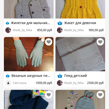
Жилетки для мальчика в наличии
Жакет для девочки
Made_by_Nika
850,00 руб
Made_by_Nika
900,00 руб
Вязаные ажурные перчаточки
Плед детский
Светлана
1000,00 руб
Made_by_Nika
2500,00 руб