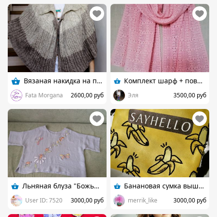
Вязаная накидка на плечи
Комплект шарф + повязка на голову.
Fata Morgana
2600,00 руб
Эля
3500,00 руб
Льняная блуза "Божьи коровки"
Банановая сумка вышитая бисером
User ID: 7520
3000,00 руб
merrik_like
3000,00 руб