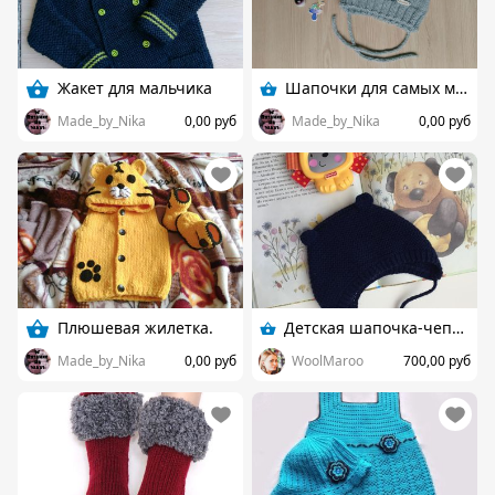
Жакет для мальчика
Шапочки для самых маленьких
Made_by_Nika
0,00 руб
Made_by_Nika
0,00 руб
Плюшевая жилетка.
Детская шапочка-чепчик с ушками
Made_by_Nika
0,00 руб
WoolMaroo
700,00 руб