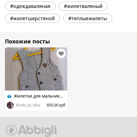
#одеждаваляная
#жилетваляный
#жилетшерстяной
#теплыежилеты
Похожие посты
Жилетки для мальчика в наличии
Made_by_Nika
850,00 руб