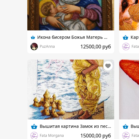
Икона бисером Божья Матерь Млекопитательница
12500,00 руб
PuzAnna
Fat
Вышитая картина Замок из песка
15000,00 руб
Fata Morgana
Fat