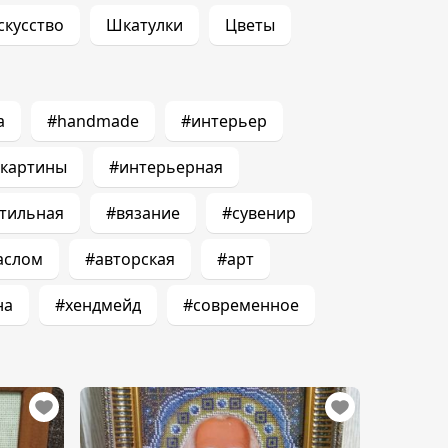
скусство
Шкатулки
Цветы
а
#handmade
#интерьер
картины
#интерьерная
стильная
#вязание
#сувенир
аслом
#авторская
#арт
на
#хендмейд
#современное