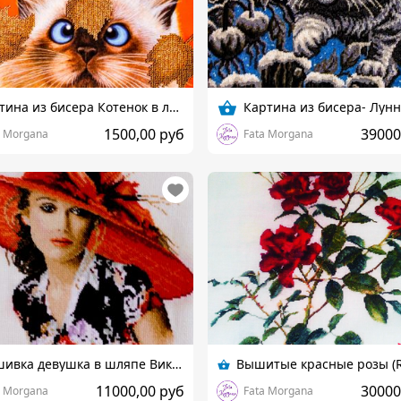
Картина из бисера Котенок в листьях
Картина из бисера- Лун
1500,00 руб
39000
a Morgana
Fata Morgana
Вышивка девушка в шляпе Виктория
11000,00 руб
30000
a Morgana
Fata Morgana