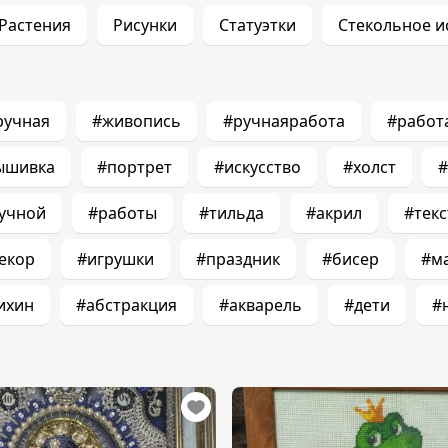
Растения
Рисунки
Статуэтки
Стекольное и
ручная
#живопись
#ручнаяработа
#работ
ышивка
#портрет
#искусство
#холст
#
учной
#работы
#тильда
#акрил
#тек
екор
#игрушки
#праздник
#бисер
#м
ихин
#абстракция
#акварель
#дети
#