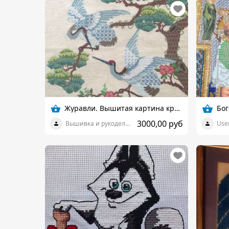
Журавли. Вышитая картина крестом
Бо
3000,00 руб
Вышивка и рукоделия
User