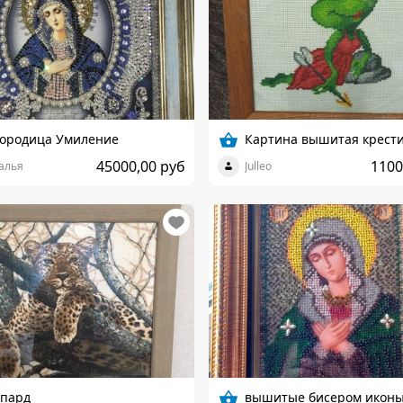
городица Умиление
Картина вышитая крест
45000,00 руб
1100
алья
Julleo
опард
вышитые бисером икон