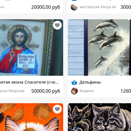
20000,00 руб
3000
на
мастерская Alesya Ka
Вышитая икона Спасителя (счетный крестик)
Дельфины
50000,00 руб
1260
алья Яворская
Марина