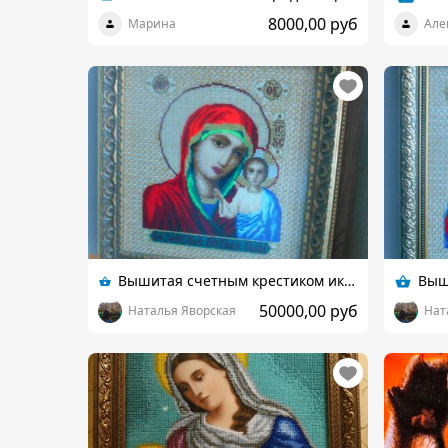
8000,00 руб
Марина
Але
Вышитая счетным крестиком икона Казанской Богородицы
50000,00 руб
Наталья Яворская
Нат