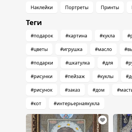
Наклейки
Портреты
Принты
Теги
#подарок
#картина
#кукла
#
#цветы
#игрушка
#масло
#в
#подарки
#шкатулка
#для
#р
#рисунки
#пейзаж
#куклы
#д
#рисунок
#заказ
#дом
#маст
#кот
#интерьернаякукла