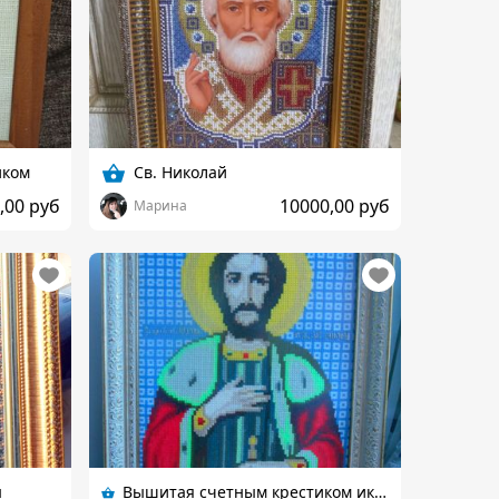
иком
Св. Николай
,00 руб
10000,00 руб
Марина
ы
Вышитая счетным крестиком икона Александра Невского