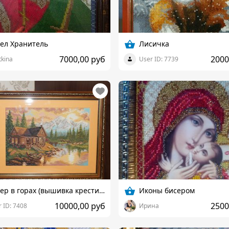
ел Хранитель
Лисичка
7000,00 руб
2000
tkina
User ID: 7739
Вечер в горах (вышивка крестиком)
Иконы бисером
10000,00 руб
2500
 ID: 7408
Ирина