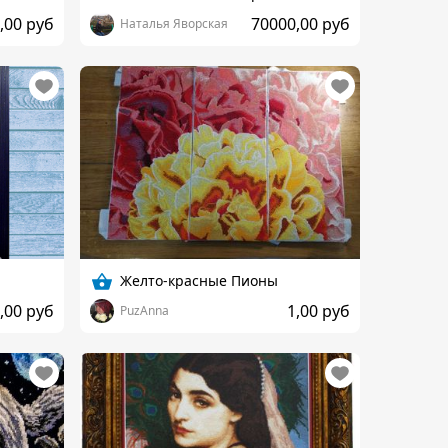
,00 руб
70000,00 руб
Наталья Яворская
Желто-красные Пионы
,00 руб
1,00 руб
PuzAnna