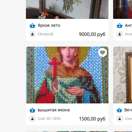
Яркое лето
Анг
9000,00 руб
Elentasilk
Anu
вышитая икона
1500,00 руб
User ID: 7459
User