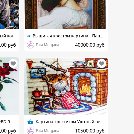
ный кот
Вышитая крестом картина - Павония (Pavonia) Frederic Leighton
,00 руб
40000,00 руб
Fata Morgana
Вышитые красные розы (RED ROSE) на белом льне
Картина крестиком Уютный вечер
,00 руб
10500,00 руб
Fata Morgana