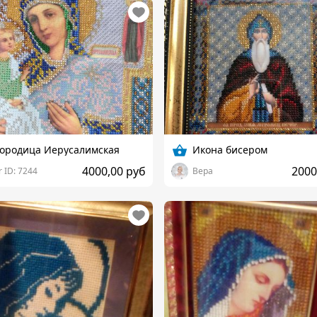
городица Иерусалимская
Икона бисером
4000,00 руб
2000
 ID: 7244
Вера