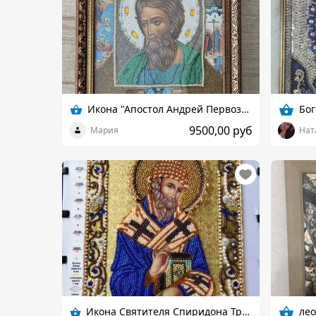
Икона "Апостол Андрей Первозванный"
Бо
9500,00 руб
Мария
Нат
Икона Святителя Спиридона Тримифунтского
ле