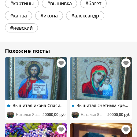
#картины
#вышивка
#багет
#канва
#икона
#александр
#невский
Похожие посты
Вышитая икона Спасителя (счетный крестик)
Вышитая счетным крестиком икона Казанской Богородицы
Наталья Яворская
50000,00 руб
Наталья Яворская
50000,00 руб