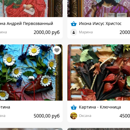
она Андрей Первозванный
Икона Иисус Христос
2000,00 руб
2000
ина
Марина
ртина
Картина - Ключница
5000,00 руб
4500
ана
Оксана