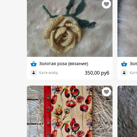
Золотая роза (вязание)
Зол
350,00 руб
Катя-мэйд
Кат