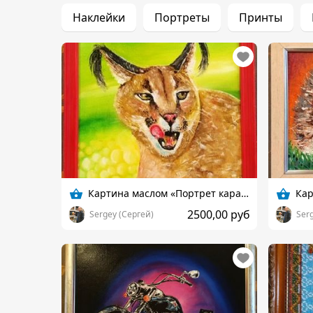
Наклейки
Портреты
Принты
Картина маслом «Портрет каракала»
2500,00 руб
Sergey (Сергей)
Ser