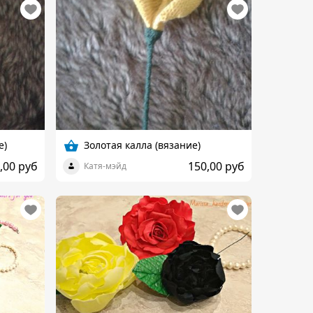
е)
Золотая калла (вязание)
,00 руб
150,00 руб
Катя-мэйд