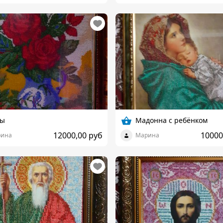
зы
Мадонна с ребёнком
12000,00 руб
10000
ина
Марина