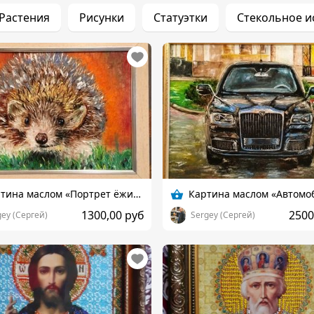
Растения
Рисунки
Статуэтки
Стекольное и
Картина маслом «Портрет ёжика»
1300,00 руб
2500
gey (Сергей)
Sergey (Сергей)