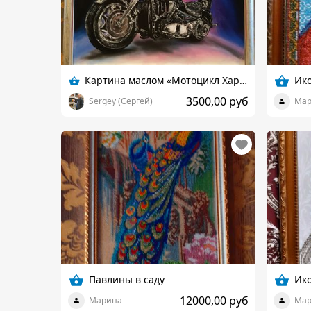
Картина маслом «Мотоцикл Харли Дэвидсон»
Ико
3500,00 руб
Sergey (Сергей)
Мар
Павлины в саду
Ико
12000,00 руб
Марина
Мар