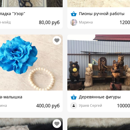
ладка "Узор"
Пионы ручной работы
80,00 руб
1200
я-мэйд
Марина
за-малышка
Деревянные фигуры
400,00 руб
10000
ина
Ураев Сергей