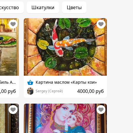
скусство
Шкатулки
Цветы
Картина маслом «Автомобиль AURUS»
Картина маслом «Карпы кои»
,00 руб
4000,00 руб
Sergey (Сергей)