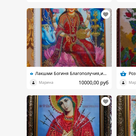
Лакшми Богиня Благополучия,изобилия,богатства,удачи и счастья .
Ро
10000,00 руб
Марина
Мар