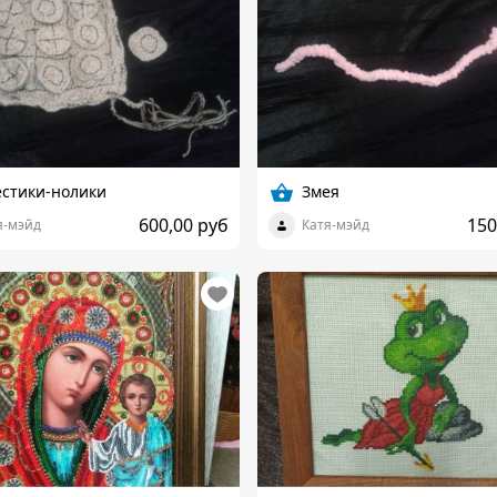
стики-нолики
Змея
600,00 руб
150
я-мэйд
Катя-мэйд