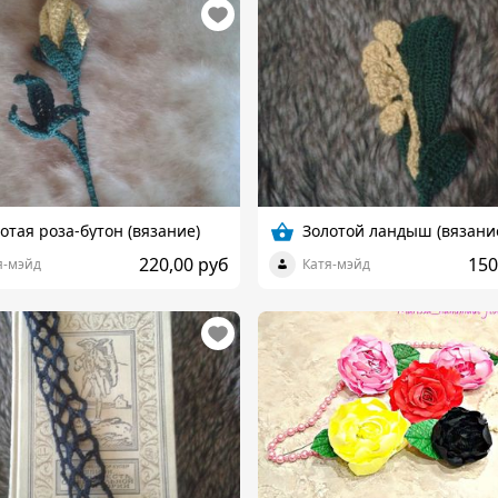
отая роза-бутон (вязание)
Золотой ландыш (вязани
220,00 руб
150
я-мэйд
Катя-мэйд