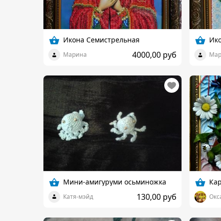
Икона Семистрельная
Ик
4000,00 руб
Марина
Мар
Мини-амигуруми осьминожка
Ка
130,00 руб
Катя-мэйд
Окс