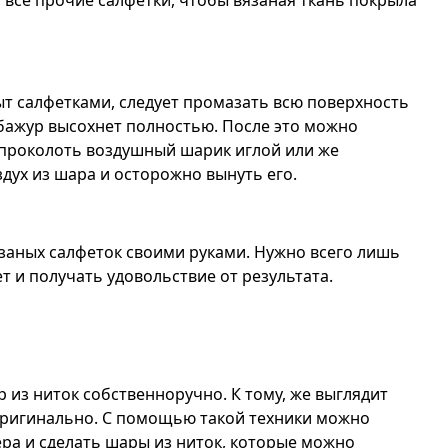
ь все прочие салфетки, чтобы вязаная ткань покрыла
ыт салфетками, следует промазать всю поверхность
абажур высохнет полностью. После это можно
 проколоть воздушный шарик иглой или же
здух из шара и осторожно вынуть его.
язаных салфеток своими руками. Нужно всего лишь
т и получать удовольствие от результата.
 из ниток собственноручно. К тому, же выглядит
оригинально. С помощью такой техники можно
ра и сделать шары из ниток, которые можно