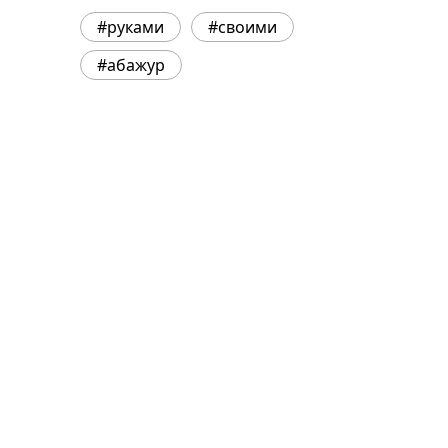
#руками
#своими
#абажур