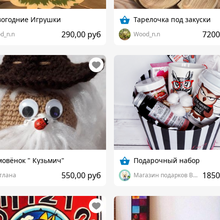
вогодние Игрушки
Тарелочка под закуски
290,00 руб
7200
d_n.n
Wood_n.n
овёнок " Кузьмич"
Подарочный набор
550,00 руб
1850
тлана
Магазин подарков Bussina_box