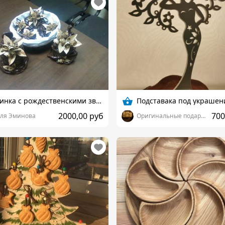
Корзинка с рождественскими звездами и колокольчиками
Подставака под украшен
2000,00 руб
700
ля Эминова
Оригинальные подарки