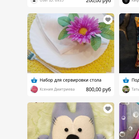
200,00 руб
User ID: 6935
Киф
Набор для сервировки стола
По
800,00 руб
Ксения Дмитриева
Тат