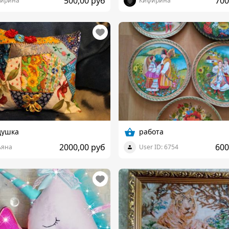
500,00 руб
700
ирина
Кифирина
душка
работа
2000,00 руб
600
ьяна
User ID: 6754