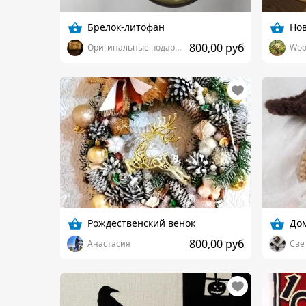
Брелок-литофан
Но
800,00 руб
Оригинальные подарки
Woo
Рождественский венок
Дом
800,00 руб
Анастасия
Све