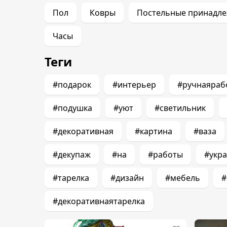
Пол
Ковры
Постельные принадл
Часы
Теги
#подарок
#интерьер
#ручнаяраб
#подушка
#уют
#светильник
#декоративная
#картина
#ваза
#декупаж
#на
#работы
#укр
#тарелка
#дизайн
#мебель
#
#декоративнаятарелка