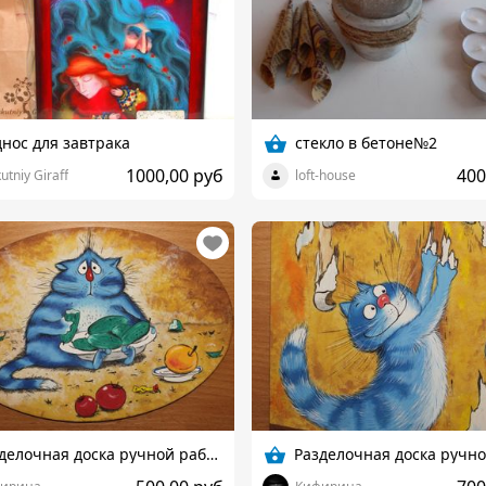
нос для завтрака
стекло в бетоне№2
1000,00 руб
400
utniy Giraff
loft-house
Разделочная доска ручной работы