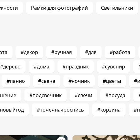
ежности
Рамки для фотографий
Светильники
ота
#декор
#ручная
#для
#работа
#дерево
#дома
#праздник
#сувенир
#панно
#свеча
#ночник
#цветы
#и
ашение
#подсвечник
#свечи
#посуда
новыйгод
#точечнаяроспись
#корзина
#п