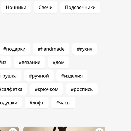
Ночники
Свечи
Подсвечники
#подарки
#handmade
#кухня
#из
#вязание
#дом
грушка
#ручной
#изделия
#салфетка
#крючком
#роспись
одушки
#лофт
#часы