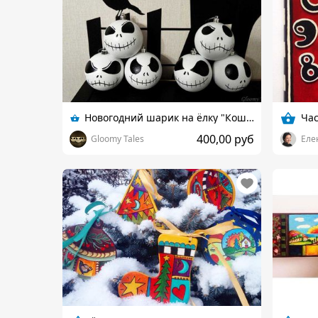
Новогодний шарик на ёлку "Кошмар перед Рождеством"
Ча
400,00 руб
Gloomy Tales
Еле