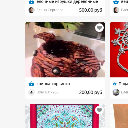
ёлочные игрушки деревянные
ве
500,00 руб
Елена Сергеева
Еле
свинка-корзинка
200,00 руб
User ID: 7968