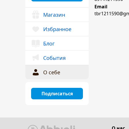
Email
tbr1211590@gm
Магазин
Избранное
Блог
События
О себе
Подписаться
О нас