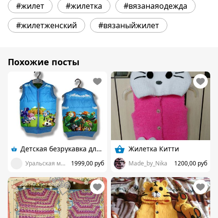
#жилет
#жилетка
#вязанаяодежда
#жилетженский
#вязаныйжилет
Похожие посты
Детская безрукавка для мальчика "Врумиз"
Жилетка Китти
Уральская мастерица
1999,00 руб
Made_by_Nika
1200,00 руб