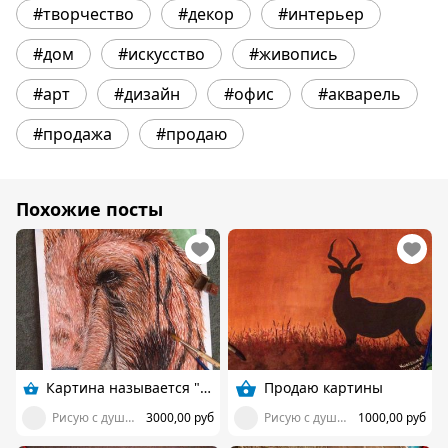
#творчество
#декор
#интерьер
#дом
#искусство
#живопись
#арт
#дизайн
#офис
#акварель
#продажа
#продаю
Похожие посты
Картина называется " Медведь"
Продаю картины
Рисую с душой, вкладывая частичку себя!
3000,00 руб
Рисую с душой, вкладывая частичку себя!
1000,00 руб