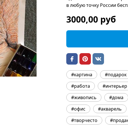
в любую точку России бесп
3000,00 руб
#картина
#подарок
#работа
#интерьер
#живопись
#дома
#офис
#акварель
#творчесто
#прода