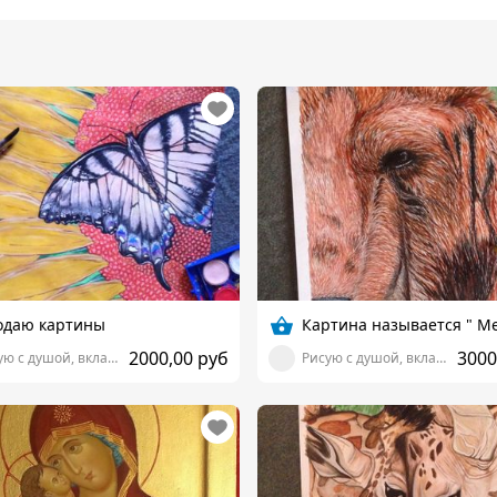
одаю картины
Картина называется " М
2000,00 руб
3000
Рисую с душой, вкладывая частичку себя!
Рисую с душой, вкладывая частичку себя!