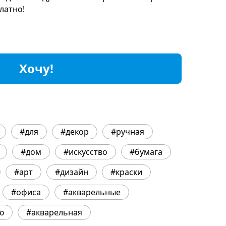
латно!
Хочу!
#для
#декор
#ручная
#дом
#искусство
#бумага
#арт
#дизайн
#краски
#офиса
#акварельные
ю
#акварельная