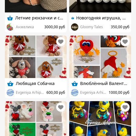
Летние рюкзачки и сумки
Новогодняя игрушка, шарик на ёлку Джек Скеллингтон
Анжелика
3000,00 руб
Gloomy Tales
350,00 руб
Любящая Собачка
Влюблённый Валентин)
Evgeniya Arhipova
600,00 руб
Evgeniya Arhipova
1000,00 руб