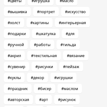
#цветы
#игрушка
#масло
#вышивка
#портрет
#искусство
#холст
#картины
#интерьерная
#подарки
#шкатулка
#для
#ручной
#работы
#тильда
#акрил
#текстильная
#вязание
#сувенир
#рисунки
#пейзаж
#куклы
#декор
#игрушки
#праздник
#бисер
#маслом
#авторская
#арт
#рисунок