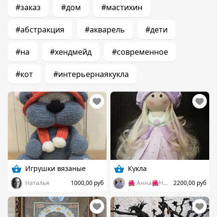
#заказ
#дом
#мастихин
#абстракция
#акварель
#дети
#на
#хендмейд
#современное
#кот
#интерьернаякукла
Игрушки вязаные
Кукла
Наталья
1000,00 руб
🌺 Анна🌺Handmade. 🌺
2200,00 руб