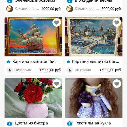
Оленёнок в розовом
В ожидании весны
Калиничева Наталья
4000,00 руб
Калиничева Наталья
5000,00 руб
Картина вышитая бисером "Корабль"
Картина вышитая бисером "Зимняя сказка"
Виктория
15000,00 руб
Виктория
15000,00 руб
Цветы из бисера
Текстильная кукла