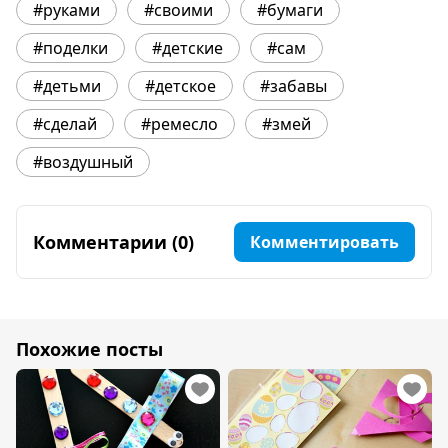
#руками
#своими
#бумаги
#поделки
#детские
#сам
#детьми
#детское
#забавы
#сделай
#ремесло
#змей
#воздушный
Комментарии (0)
Комментировать
Похожие посты