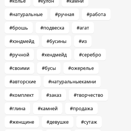
#колье
#кулон
#камни
#натуральные
#ручная
#работа
#брошь
#подвеска
#агат
#хэндмейд
#бусины
#из
#ручной
#хендмейд
#серебро
#своими
#бусы
#ожерелье
#авторские
#натуральныекамни
#комплект
#заказ
#творчество
#глина
#камней
#продажа
#женщине
#девушке
#сутаж