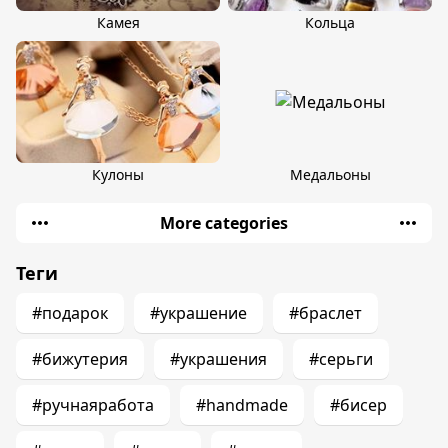
Камея
Кольца
Кулоны
Медальоны
More categories
Теги
#подарок
#украшение
#браслет
#бижутерия
#украшения
#серьги
#ручнаяработа
#handmade
#бисер