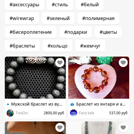
#аксессуары
#стиль
#белый
#wirewrap
#зеленый
#полимерная
#бисероплетение
#подарки
#цветы
#браслеты
#кольцо
#жемчуг
Мужской браслет из вулканической лавы с Дзи Глаза Дракона и 3 глаза
Браслет из янтаря и агата на резинке
TvoiDzi
2800,00 руб
Fairy tale
537,00 руб