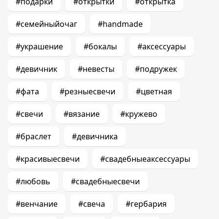
#подарки
#открытки
#открытка
#семейныйочаг
#handmade
#украшение
#бокалы
#аксессуары
#девичник
#невесты
#подружек
#фата
#резныесвечи
#цветная
#свечи
#вязание
#кружево
#браслет
#девичника
#красивыесвечи
#свадебныеаксессуары
#любовь
#свадебныесвечи
#венчание
#свеча
#гербария