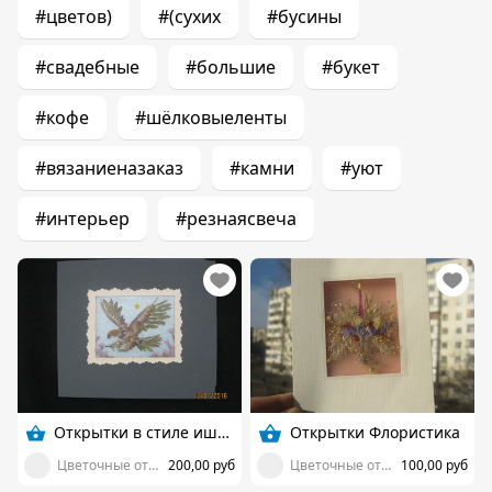
#цветов)
#(сухих
#бусины
#свадебные
#большие
#букет
#кофе
#шёлковыеленты
#вязаниеназаказ
#камни
#уют
#интерьер
#резнаясвеча
Открытки в стиле ишибана
Открытки Флористика
Цветочные открытки
200,00 руб
Цветочные открытки
100,00 руб