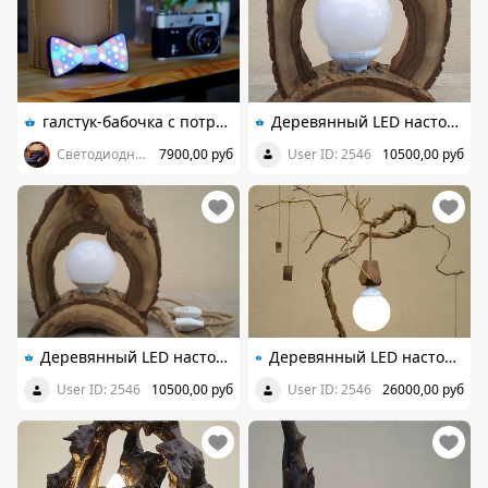
галстук-бабочка с потрясающими световыми эффектами
Деревянный LED настольный светильник из ореха, ручная работа
Светодиодный галстук-бабочка
7900,00 руб
User ID: 2546
10500,00 руб
Деревянный LED настольный светильник из ореха, ручная работа
Деревянный LED настольный светильник из элементов вяза, ясеня и ореха, ручная работа
User ID: 2546
10500,00 руб
User ID: 2546
26000,00 руб