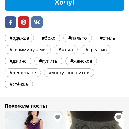
Хочу!
#одежда
#бохо
#пальто
#стиль
#своимируками
#мода
#креатив
#джинс
#купить
#женское
#hendmade
#лоскутноешитьё
#стёжка
Похожие посты