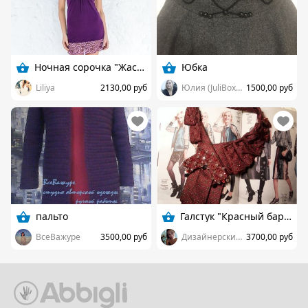
Ночная сорочка "Жасмин"
Юбка
Liliya
2130,00 руб
Юлия (JuliBoxes)
1500,00 руб
пальто
Галстук "Красный бархат"
ВсеВажуре
3500,00 руб
Дизайнерские украшения
3700,00 руб