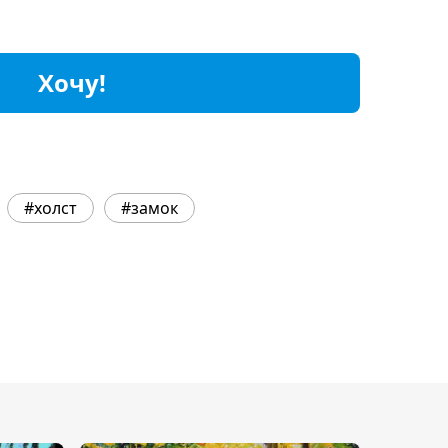
Хочу!
#холст
#замок