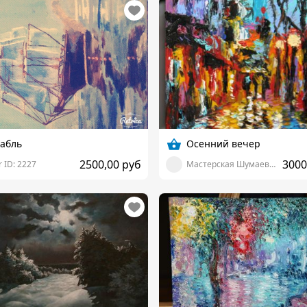
абль
Осенний вечер
2500,00 руб
3000
 ID: 2227
Мастерская Шумаевой Марии