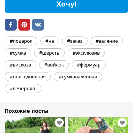
Хочу!
#подарок
#на
#заказ
#валяние
#сумка
#шерсть
#эксклюзив
#вискоза
#войлок
#фермуар
#повседневная
#сумкавалянная
#вечерняя.
Похожие посты