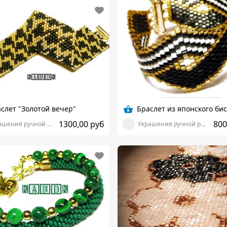
слет "Золотой вечер"
1300,00 руб
800
Украшения ручной работы от K_and_K
Украшения ручной работы от K_and_K