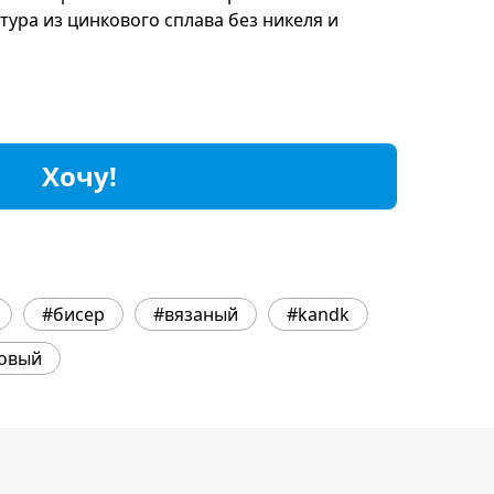
тура из цинкового сплава без никеля и
Хочу!
#бисер
#вязаный
#kandk
овый