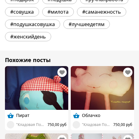
#совушка
#милота
#саманежность
#подушкасовушка
#лучшеедетям
#женскийдень
Похожие посты
Пират
Облачко
"Кладовая Подарков" г. Челябинск
750,00 руб
"Кладовая Подарков" г. Челябинск
750,00 руб