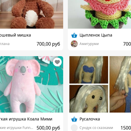
юшевый мишка
Цыпленок Цыпа
700,00 руб
700
тлана
Амигуруми
гкая игрушка Коала Мими
Русалочка
500,00 руб
1500
Мягкие игрушки Funny Elephany
Сундук со сказками