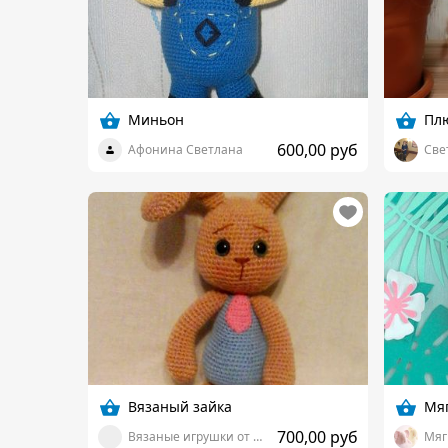
Миньон
Пл
600,00 руб
Афонина Светлана
Све
Вязаный зайка
Мя
700,00 руб
Вязаные игрушки от Светланы Яловицыной