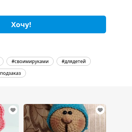
Хочу!
#своимируками
#длядетей
подзаказ