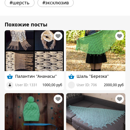
#шерсть
#эксклюзив
Похожие посты
Палантин "Ананасы"
Шаль "Березка"
User ID: 1331
1000,00 руб
User ID: 706
2000,00 руб