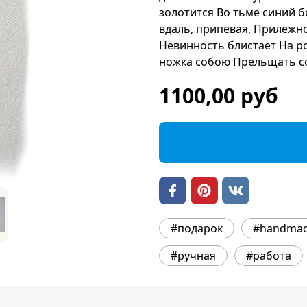
золотится Во тьме синий 
вдаль, припевая, Прилежно
Невинность блистает На ро
ножка собою Прельщать со
1100,00 руб
#подарок
#handma
#ручная
#работа