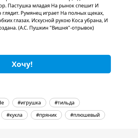
бор. Пастушка младая На рынок спешит И
 глядит. Румянец играет На полных щеках,
бких глазах. Искусной рукою Коса убрана, И
здана. (А.С. Пушкин "Вишня"-отрывок)
Хочу!
de
#игрушка
#тильда
#кукла
#пряник
#плюшевый