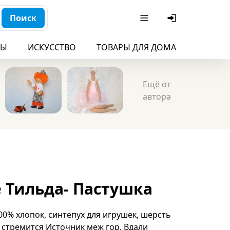
Поиск
БЫ
ИСКУССТВО
ТОВАРЫ ДЛЯ ДОМА
ДЛЯ ДЕ
Ещё от
автора
е Тильда- Пастушка
100% хлопок, синтепух для игрушек, шерсть
м стремится Источник меж гор, Вдали