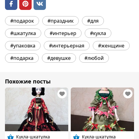
#подарок
#праздник
#для
#шкатулка
#интерьер
#кукла
#упаковка
#интерьерная
#женщине
#подарка
#девушке
#любой
Похожие посты
Кукла-шкатулка
Кукла-шкатулка