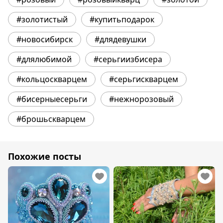
#золотистый
#купитьподарок
#новосибирск
#длядевушки
#длялюбимой
#серьгиизбисера
#кольцоскварцем
#серьгискварцем
#бисерныесерьги
#нежнорозовый
#брошьскварцем
Похожие посты