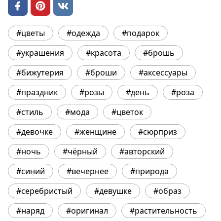
#цветы
#одежда
#подарок
#украшения
#красота
#брошь
#бижутерия
#броши
#аксессуары
#праздник
#розы
#день
#роза
#стиль
#мода
#цветок
#девочке
#женщине
#сюрприз
#ночь
#чёрный
#авторский
#синий
#вечернее
#природа
#серебристый
#девушке
#образ
#наряд
#оригинал
#растительность