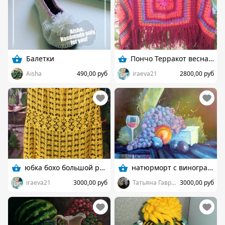
Балетки
Пончо Терракот весна-осень
Aisha
490,00 руб
iraeva21
2800,00 руб
юбка бохо большой размер
натюрморт с виноградом
iraeva21
3000,00 руб
Татьяна Гаврикова
3000,00 руб