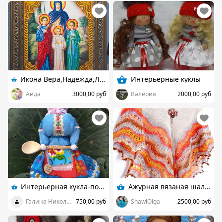
Икона Вера,Надежда,Любовь и мать их София.
Интерьерные куклы
Аида
3000,00 руб
Валерия
2000,00 руб
Интерьерная кукла-помошница на кухне
Ажурная вязаная шаль Холден
Галина Николайчук
750,00 руб
ShawlOlga
2500,00 руб