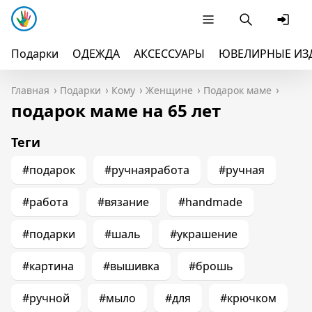
Подарки
ОДЕЖДА
АКСЕССУАРЫ
ЮВЕЛИРНЫЕ ИЗ
Главная
Подарки
Кому
Женщине
Подарок маме
подарок маме на 65 лет
Теги
#подарок
#ручнаяработа
#ручная
#работа
#вязание
#handmade
#подарки
#шаль
#украшение
#картина
#вышивка
#брошь
#ручной
#мыло
#для
#крючком