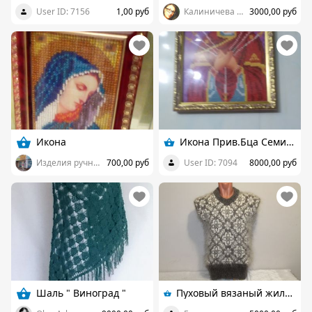
User ID: 7156
1,00 руб
Калиничева Наталья
3000,00 руб
Икона
Икона Прив.Бца Семистрельная.
Изделия ручной работы
700,00 руб
User ID: 7094
8000,00 руб
Шаль " Виноград "
Пуховый вязаный жилет "Цветочек с веточкой"