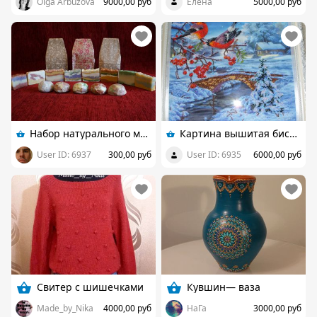
Olga Arbuzova
9000,00 руб
Елена
5000,00 руб
Набор натурального мыла ручной работы
Картина вышитая бисером "Ветка рябины"
User ID: 6937
300,00 руб
User ID: 6935
6000,00 руб
Свитер с шишечками
Кувшин— ваза
Made_by_Nika
4000,00 руб
НаГа
3000,00 руб