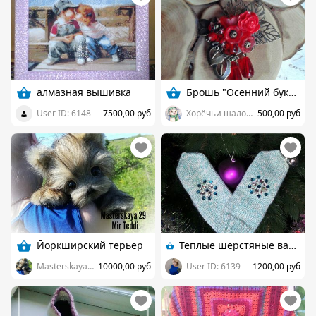
алмазная вышивка
Брошь "Осенний букет"
User ID: 6148
7500,00 руб
Хорёчьи шалости
500,00 руб
Йоркширский терьер
Теплые шерстяные варежки со стразами
Masterskaya 29
10000,00 руб
User ID: 6139
1200,00 руб