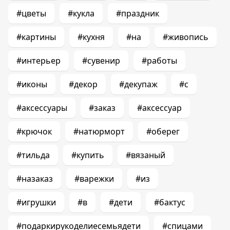
#цветы
#кукла
#праздник
#картины
#кухня
#на
#живопись
#интерьер
#сувенир
#работы
#иконы
#декор
#декупаж
#с
#аксессуары
#заказ
#аксессуар
#крючок
#натюрморт
#оберег
#тильда
#купить
#вязаный
#назаказ
#варежки
#из
#игрушки
#в
#дети
#бактус
#подаркирукоделиесемьядети
#спицами