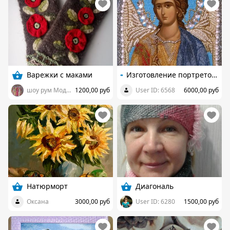
Варежки с маками
Изготовление портретов, картин, икон, декоративных элементов из бисера на заказ, продажа готовых изделий
шоу рум Модные вещицы
1200,00 руб
User ID: 6568
6000,00 руб
Натюрморт
Диагональ
Оксана
3000,00 руб
User ID: 6280
1500,00 руб