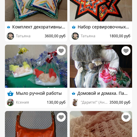
Комплект декоративных диванных подушек "Весна"
Набор сервировочных салфеток "Звезда"
Татьяна
3600,00 руб
Татьяна
1800,00 руб
Мыло ручной работы
Домовой и домаха. Пара интерьерных кукол
Ксения
130,00 руб
"Дарите!" (Анна) г.Севастополь
3500,00 руб