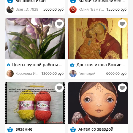
Вышивка икон
Мамочке комплименты
User ID: 7828
5000,00 руб
Юлия "Вам подарок"
1550,00 руб
Цветы ручной работы из полимерной глины
Донская икона Божией Матери.
Королева Ирина
12000,00 руб
Геннадий
6000,00 руб
вязание
Ангел со звездой