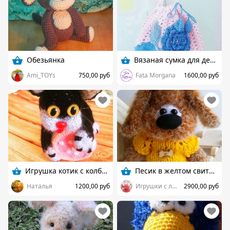
Обезьянка
Вязаная сумка для девочки
Ami_TOYs
750,00 руб
Fata Morgana
1600,00 руб
Игрушка котик с колбаской
Песик в желтом свитере
Наталья
1200,00 руб
Игрушки с любовью:-*
2900,00 руб