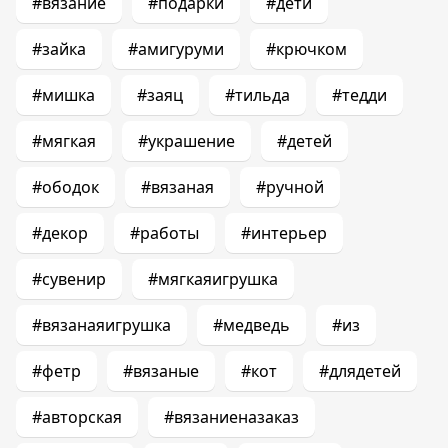
#вязание
#подарки
#дети
#зайка
#амигуруми
#крючком
#мишка
#заяц
#тильда
#тедди
#мягкая
#украшение
#детей
#ободок
#вязаная
#ручной
#декор
#работы
#интерьер
#сувенир
#мягкаяигрушка
#вязанаяигрушка
#медведь
#из
#фетр
#вязаные
#кот
#длядетей
#авторская
#вязаниеназаказ