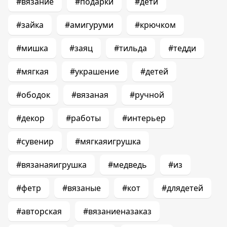
#вязание
#подарки
#дети
#зайка
#амигуруми
#крючком
#мишка
#заяц
#тильда
#тедди
#мягкая
#украшение
#детей
#ободок
#вязаная
#ручной
#декор
#работы
#интерьер
#сувенир
#мягкаяигрушка
#вязанаяигрушка
#медведь
#из
#фетр
#вязаные
#кот
#длядетей
#авторская
#вязаниеназаказ