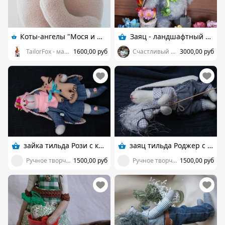
Коты-ангелы "Мося и Фрося" (Игрушка-Подушка)
Заяц - ландшафтный дизайнер
TailorFox - мастерская игрушек
1600,00 руб
Счастливый случай
3000,00 руб
зайка тильда Рози с котенком
заяц тильда Роджер с лошадкой
Ручное творчество Фокиной Натальи
1500,00 руб
Ручное творчество Фокиной Натальи
1500,00 руб