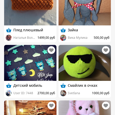
Плед плюшевый
Зайка
Наталья Волкова
1499,00 руб
Вика Мулика
500,00 руб
Детский мобиль
Смайлик в очках
User ID: 7448
2700,00 руб
Svetlana
1000,00 руб