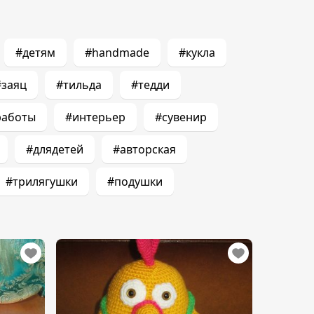
#детям
#handmade
#кукла
#заяц
#тильда
#тедди
работы
#интерьер
#сувенир
#длядетей
#авторская
#трилягушки
#подушки