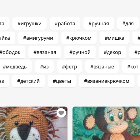
та
#игрушки
#работа
#ручная
#для
айка
#амигуруми
#крючком
#мишка
#ободок
#вязаная
#ручной
#декор
#
#медведь
#из
#фетр
#вязаные
#кот
аз
#детский
#цветы
#вязаниекрючком