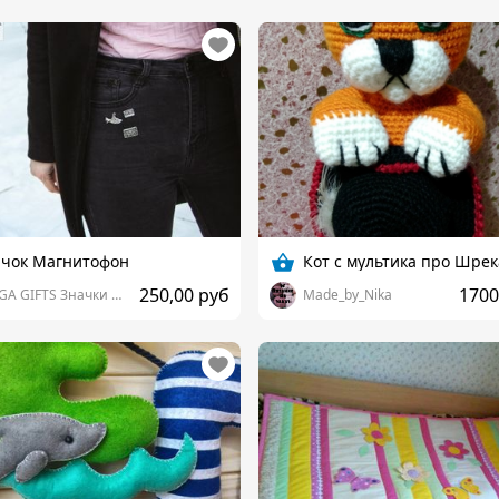
ачок Магнитофон
Кот с мультика про Шрек
250,00 руб
1700
VOLGA GIFTS Значки и не только
Made_by_Nika