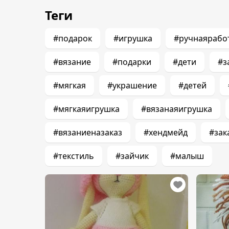
Теги
#подарок
#игрушка
#ручнаярабо
#вязание
#подарки
#дети
#з
#мягкая
#украшение
#детей
#мягкаяигрушка
#вязанаяигрушка
#вязаниеназаказ
#хендмейд
#зак
#текстиль
#зайчик
#малыш