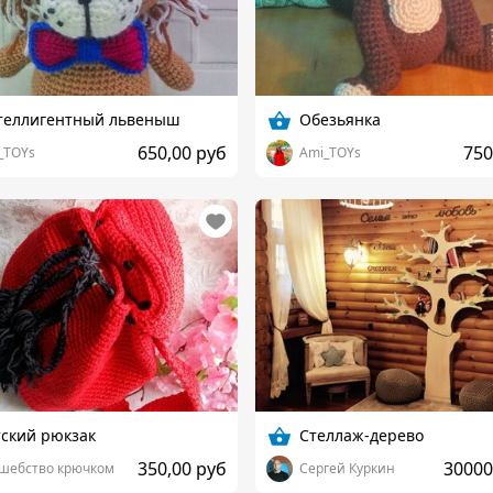
теллигентный львеныш
Обезьянка
650,00 руб
750
_TOYs
Ami_TOYs
ский рюкзак
Стеллаж-дерево
350,00 руб
30000
шебство крючком
Сергей Куркин