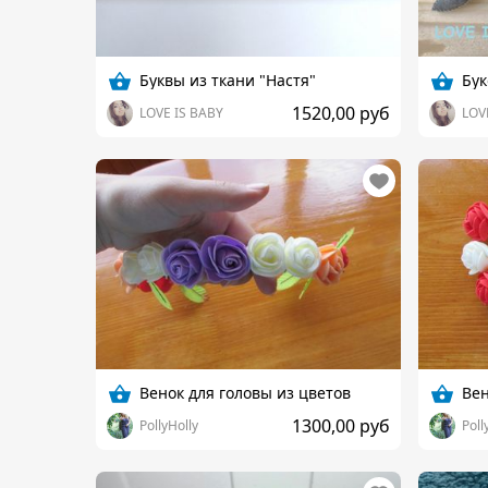
Буквы из ткани "Настя"
Бук
1520,00 руб
LOVE IS BABY
LOV
Венок для головы из цветов
Вен
1300,00 руб
PollyHolly
Poll