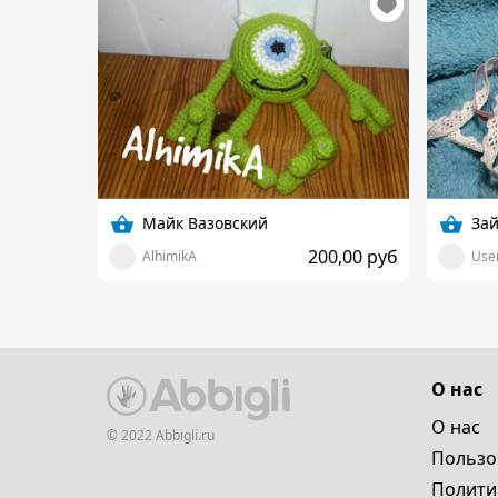
Майк Вазовский
За
200,00 руб
AlhimikA
User
О нас
О нас
© 2022 Abbigli.ru
Пользо
Полити