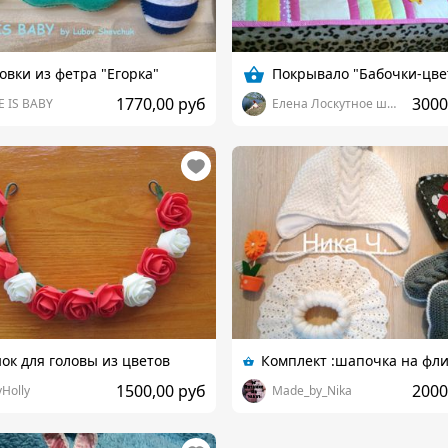
овки из фетра "Егорка"
Покрывало "Бабочки-цве
1770,00 руб
3000
E IS BABY
Елена Лоскутное шитье
ок для головы из цветов
1500,00 руб
2000
yHolly
Made_by_Nika