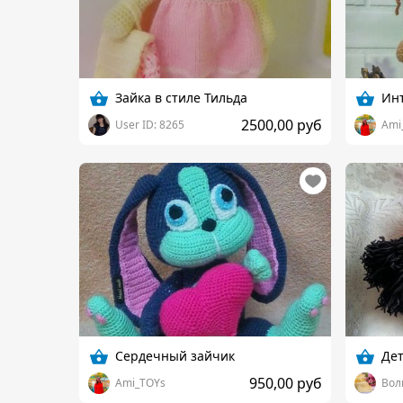
Зайка в стиле Тильда
Ин
2500,00 руб
User ID: 8265
Ami
Сердечный зайчик
Дет
950,00 руб
Ami_TOYs
Вол