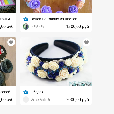
точки"
Венок на голову из цветов
,00 руб
1300,00 руб
PollyHolly
Комплект :шапочка на флисовой подкладке+манишка+сапожки
Ободок
,00 руб
3000,00 руб
Darya Anfiniti