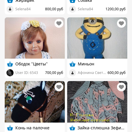
Жирафик
Собака
Selena84
800,00 руб
Selena84
1200,00 руб
Ободок "Цветы"
Миньон
User ID: 6543
700,00 руб
Афонина Светлана
600,00 руб
Конь на палочке
Зайка-сплюшка Зефирка