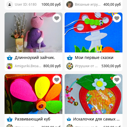
User ID: 6180
1000,00 руб
Вязаные игрушки деткам
400,00 руб
Длинноухий зайчик.
Мои первые сказки
Amiguriki.Вязаные игрушки
800,00 руб
Игрушки от Ланы Рудаковой
5300,00 руб
Развивающий куб
Искалочки для самых маленьких