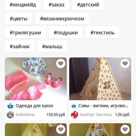
#хендмейд
#заказ
#детский
#цветы
#вязаниекрючком
#трилягушки
#подушки
#текстиль
#зайчик
#малыш
Одежда для кукол
Совы - вигвам, игровой комплект
Kukladoma
150,00 руб
КомFорт Текстиль
1,00 руб