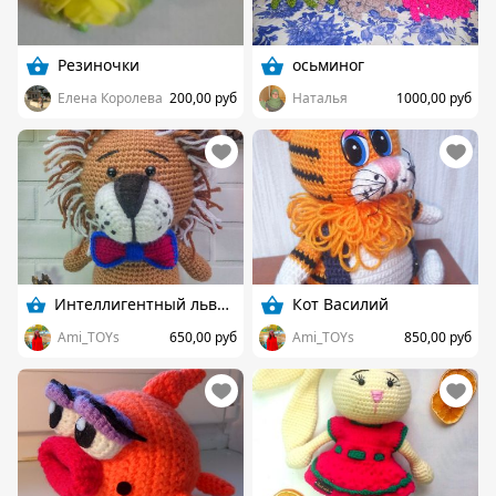
Резиночки
осьминог
Елена Королева
200,00 руб
Наталья
1000,00 руб
Интеллигентный львеныш
Кот Василий
Ami_TOYs
650,00 руб
Ami_TOYs
850,00 руб