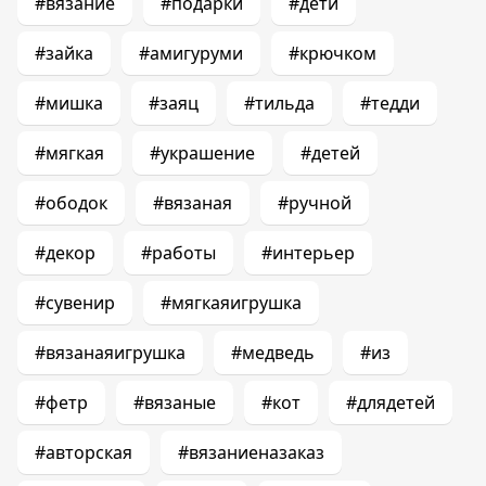
#вязание
#подарки
#дети
#зайка
#амигуруми
#крючком
#мишка
#заяц
#тильда
#тедди
#мягкая
#украшение
#детей
#ободок
#вязаная
#ручной
#декор
#работы
#интерьер
#сувенир
#мягкаяигрушка
#вязанаяигрушка
#медведь
#из
#фетр
#вязаные
#кот
#длядетей
#авторская
#вязаниеназаказ