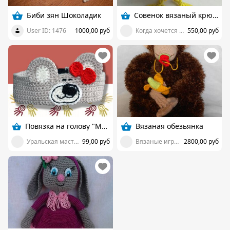
Биби зян Шоколадик
Совенок вязаный крючком
User ID: 1476
1000,00 руб
Когда хочется творить...
550,00 руб
Повязка на голову "Мишка"
Вязаная обезьянка
Уральская мастерица
99,00 руб
Вязаные игрушки от Светланы Яловицыной
2800,00 руб