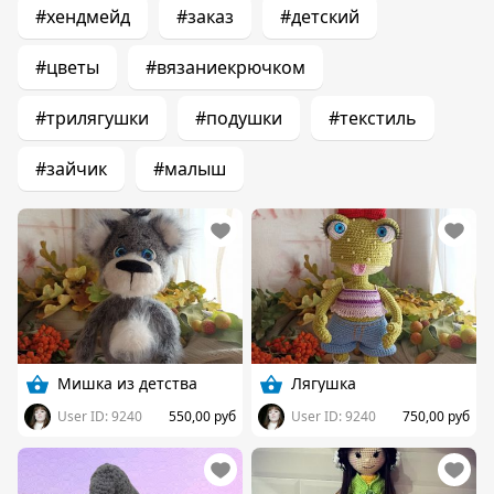
#хендмейд
#заказ
#детский
#цветы
#вязаниекрючком
#трилягушки
#подушки
#текстиль
#зайчик
#малыш
Мишка из детства
Лягушка
User ID: 9240
550,00 руб
User ID: 9240
750,00 руб