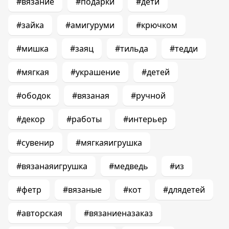
#вязание
#подарки
#дети
#зайка
#амигуруми
#крючком
#мишка
#заяц
#тильда
#тедди
#мягкая
#украшение
#детей
#ободок
#вязаная
#ручной
#декор
#работы
#интерьер
#сувенир
#мягкаяигрушка
#вязанаяигрушка
#медведь
#из
#фетр
#вязаные
#кот
#длядетей
#авторская
#вязаниеназаказ