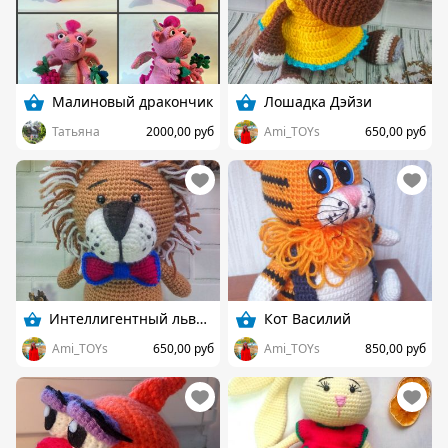
Малиновый дракончик
Лошадка Дэйзи
Татьяна
2000,00 руб
Ami_TOYs
650,00 руб
Интеллигентный львеныш
Кот Василий
Ami_TOYs
650,00 руб
Ami_TOYs
850,00 руб